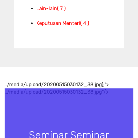
Lain-lain
( 7 )
Keputusan Menteri
( 4 )
../media/upload/20200515030132_38.jpg);">
../media/upload/20200515030132_38.jpg"/>
Seminar Seminar